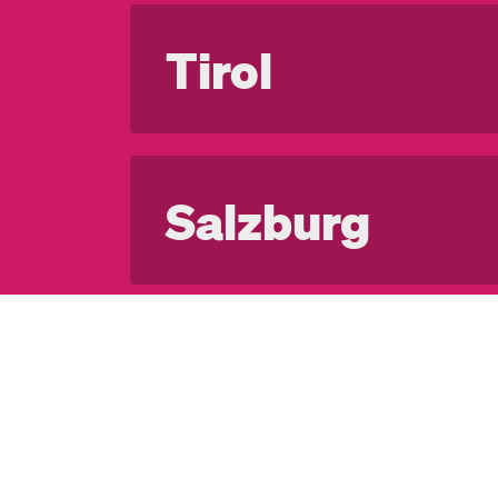
Auslandsniederösterreicher:innen 
Ausland einen Hauptwohnsitz in 
Tirol
Antrag (sh.
Downloads
) mit Scan 
gemeldete Gemeinde senden.
Auslandstiroler:innen sind für 10
Weitere Infos
Hauptwohnsitz in Tirol gemeldet 
Salzburg
Antrag (sh.
Downloads
) mit Scan 
gemeldete Gemeinde senden.
Auslandssalzburger:innen sind fü
Weitere Infos
einen Hauptwohnsitz in Salzburg
Vorarlberg
Antrag (sh.
Downloads
) mit Scan 
gemeldete Gemeinde senden.
Auslandsvorarlberger:innen sind f
Für die
Wahl 2023
muss der Antr