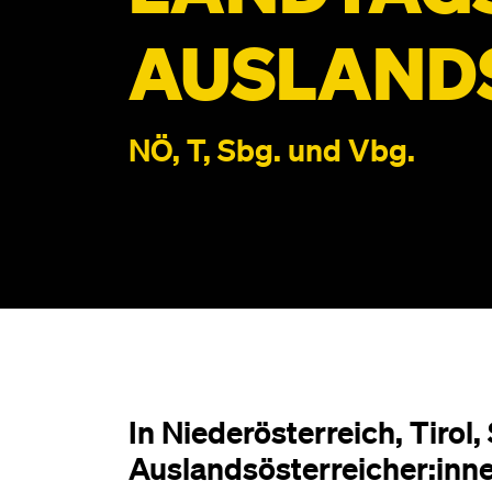
AUSLANDS
NÖ, T, Sbg. und Vbg.
In Niederösterreich, Tirol
Auslandsösterreicher:inn